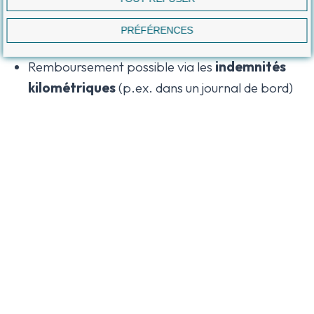
Choix 2 : utiliser son véhicule privé
PRÉFÉRENCES
Moins de complexité administrative
Remboursement possible via les
indemnités
kilométriques
(p.ex. dans un journal de bord)
– l’usage professionnel sera considéré comme
une charge d’entreprise.
Pour un fondateur qui roule peu pour le business,
le véhicule privé avec indemnité kilométrique est
souvent plus simple et plus économique.
Erreurs fréquentes
Voici ce qu’on voit très souvent et les risques
encourus :
Aucun suivi de l’usage privé par un journal