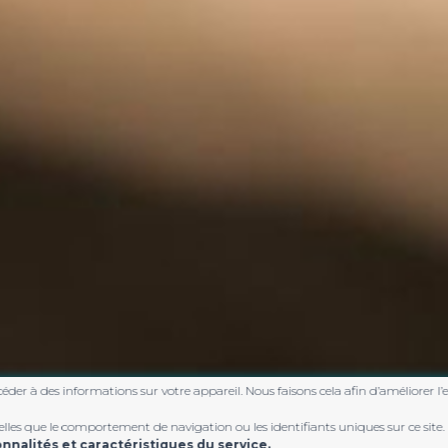
céder à des informations sur votre appareil. Nous faisons cela afin d’améliorer l’
les que le comportement de navigation ou les identifiants uniques sur ce site.
nalités et caractéristiques du service.