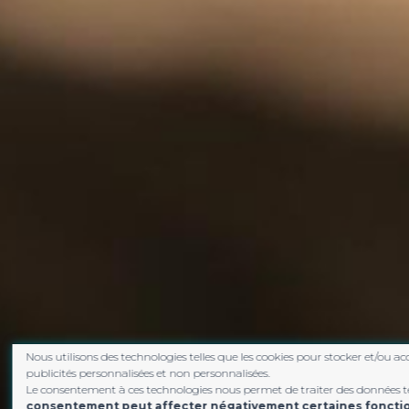
Nous utilisons des technologies telles que les cookies pour stocker et/ou ac
publicités personnalisées et non personnalisées.
Le consentement à ces technologies nous permet de traiter des données tel
consentement peut affecter négativement certaines fonction