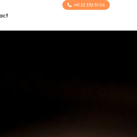
+41 22 336 51 06
act